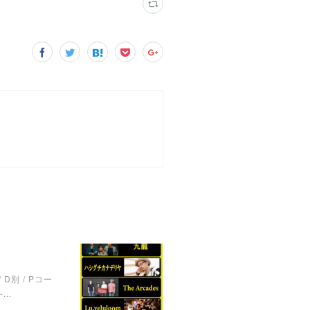
/ D別 / Pコー
...