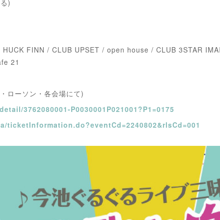
よる)
HUCK FINN / CLUB UPSET / open house / CLUB 3STAR IMAIK
fe 21
あ・ローソン・各会場にて)
sf/detail/3762080001-P0030001P021001?P1=0175
/pia/ticketInformation.do?eventCd=2240802&rlsCd=001