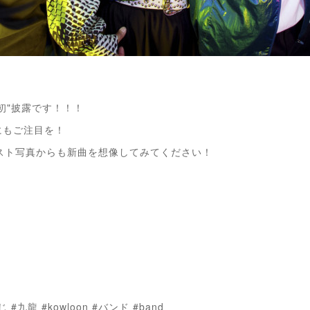
初"披露です！！！
にもご注目を！
スト写真からも新曲を想像してみてください！
 #九龍 #kowloon #バンド #band