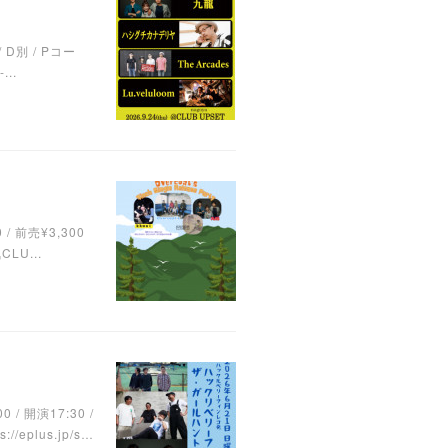
/ D別 / Pコー
...
0 / 前売¥3,300
LU...
/ 開演17:30 /
eplus.jp/s…