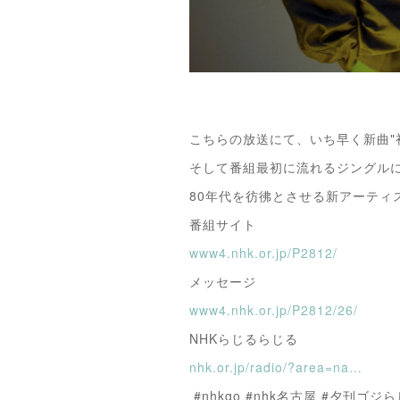
こちらの放送にて、いち早く新曲"
そして番組最初に流れるジングル
80年代を彷彿とさせる新アーティ
番組サイト
www4.nhk.or.jp/P2812/
メッセージ
www4.nhk.or.jp/P2812/26/
NHKらじるらじる
nhk.or.jp/radio/?area=na…
#nhkgo #nhk名古屋 #夕刊ゴジらじ