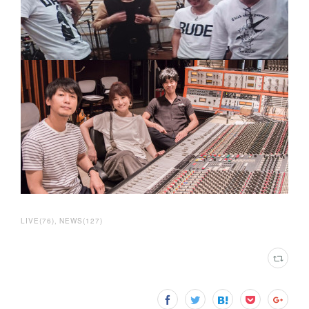
LIVE
(
76
)
NEWS
(
127
)