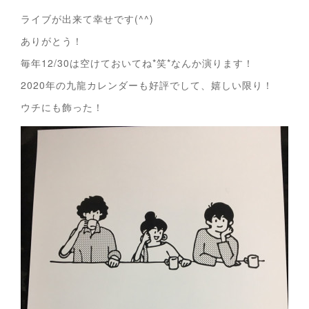
ライブが出来て幸せです(^^)
ありがとう！
毎年12/30は空けておいてね*笑*なんか演ります！
2020年の九龍カレンダーも好評でして、嬉しい限り！
ウチにも飾った！