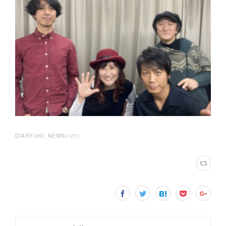
DIARY
(
39
)
NEWS
(
127
)