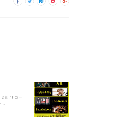
/ D別 / Pコー
...