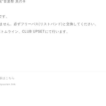
遊覧”音楽祭 其の８
です。
ません。必ずフリーパス(リストバンド)と交換してください。
ボトムライン、CLUB UPSETにて行います。
F版はこちら
eyuuran.link