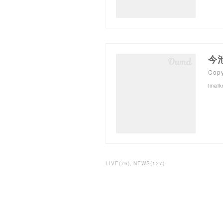
今
Cop
imaik
LIVE
(
76
)
NEWS
(
127
)