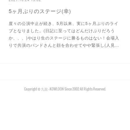
5ヶ月ぶりのステージ(幸)
度々の公演中止が続き、5月以来、実に5ヶ月ぶりのライ
ブとなりました。(日記に至ってはどんだけぶりだろう
か、、、)やはり生のステージに勝るものはない！会場入
りで共演のバンドさんと顔を合わせてやや緊張し(人見…
Copyright © 九龍 - KOWLOON Since 2002 All Rights Reserved.