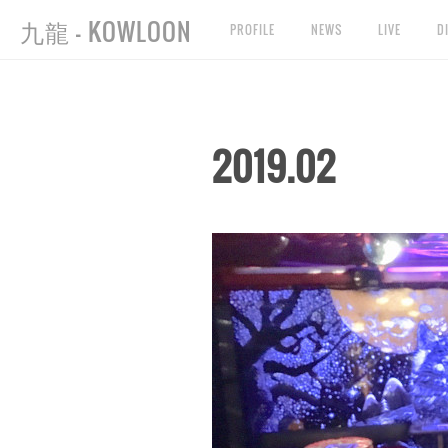
九龍 - KOWLOON
PROFILE
NEWS
LIVE
D
2019
.
02